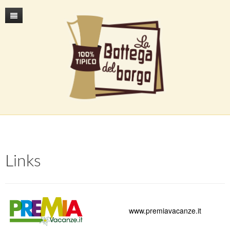
MANGI & COMPRI
PRODOTTI TIPICI
MENU
CADARESE
CONTATTI
LINK
Links
www.premiavacanze.it