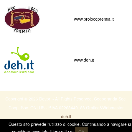
www.prolocopremia.it
www.deh.it
Copyright © 2026 Devpri - All Rights Reserved. Cooperanda Soc.
Coop. Soc. ONLUS - P.IVA 02263440188
Grafica&Webmaster
deh.it
Questo sito prevede l'utilizzo di cookie. Continuando a navigare si
considera accettato il loro utilizzo.
Ulteriori informazioni