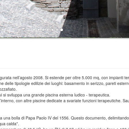
ata nell’agosto 2008. Si estende per oltre 5.000 mq, con impianti terma
ne delle tipologie edilizie dei luoghi: basamento in serizzo, pareti ester
zzafiato.
i si sviluppa una grande piscina esterna ludico - terapeutica.
interno, con altre piscine dedicate a svariate funzioni terapeutiche. Sa
a una bolla di Papa Paolo IV del 1556. Questo documento, delimitando i
cqua calda".